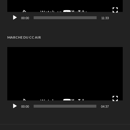
00:00
11:33
MARCHE DU CC AIR
Videospeler
00:00
04:37