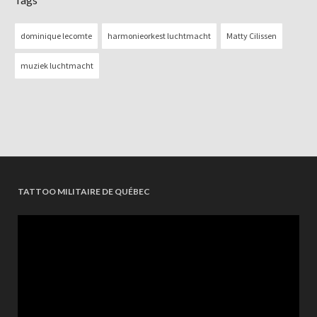
dominique lecomte
harmonieorkest luchtmacht
Matty Cilissen
muziek luchtmacht
TATTOO MILITAIRE DE QUÉBEC
Videospeler