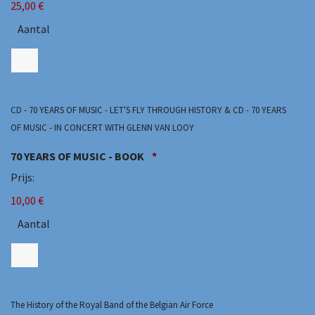
25,00 €
Aantal
CD - 70 YEARS OF MUSIC - LET'S FLY THROUGH HISTORY & CD - 70 YEARS
OF MUSIC - IN CONCERT WITH GLENN VAN LOOY
Aantal
70 YEARS OF MUSIC - BOOK
*
Prijs:
10,00 €
Aantal
The History of the Royal Band of the Belgian Air Force