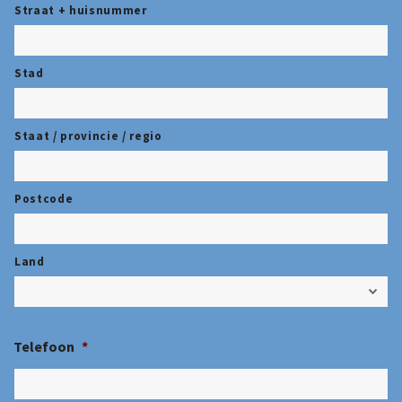
Straat + huisnummer
Stad
Staat / provincie / regio
Postcode
Land
Telefoon
*