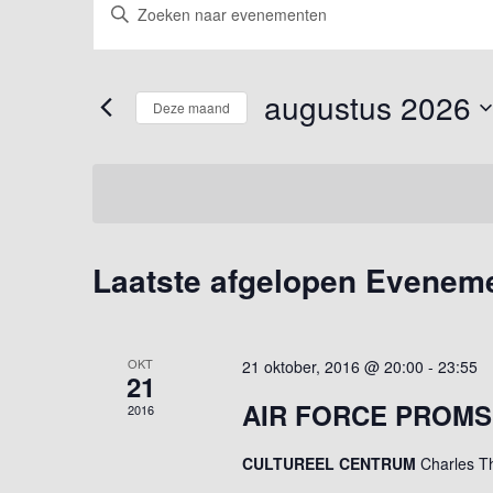
Vul
Zoeken
een
keyword
en
in.
weergeven
Zoek
augustus 2026
Deze maand
voor
navigatie
Evenementen
Selecteer
met
een
keyword.
datum.
Laatste afgelopen Evenem
Kalender
van
Evenementen
OKT
21 oktober, 2016 @ 20:00
-
23:55
21
AIR FORCE PROMS
2016
CULTUREEL CENTRUM
Charles 