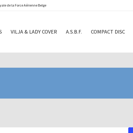
ale de la Force Aérienne Belge
S
VILJA & LADY COVER
A.S.B.F.
COMPACT DISC