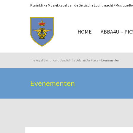
Koninklijke Muziekkapel van de Belgische Luchtmacht / Musique Roy
HOME
ABBA4U – PIC
The Royal Symphonic Band of The Belgian Air Force
>
Evenementen
Evenementen
Evenementen