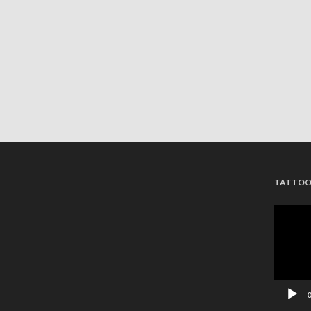
TATTOO 
Videosp
0