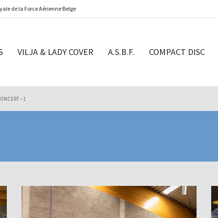
ale de la Force Aérienne Belge
S
VILJA & LADY COVER
A.S.B.F.
COMPACT DISC
ONCERT – 1