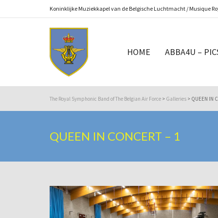
Koninklijke Muziekkapel van de Belgische Luchtmacht / Musique Roy
HOME
ABBA4U – PIC
The Royal Symphonic Band of The Belgian Air Force
>
Galleries
>
QUEEN IN C
QUEEN IN CONCERT – 1