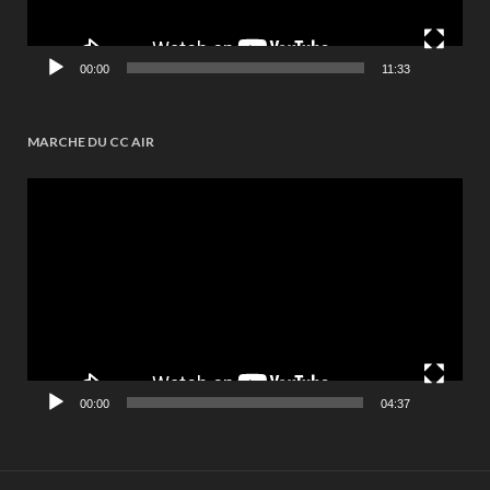
00:00
11:33
MARCHE DU CC AIR
Videospeler
00:00
04:37